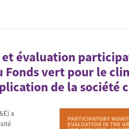
tichwortsuche
 et évaluation participa
u Fonds vert pour le clim
plication de la société c
S&É) a
sité