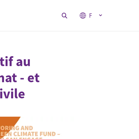
Select your language
Hauptnavigation
tif au
at - et
ivile