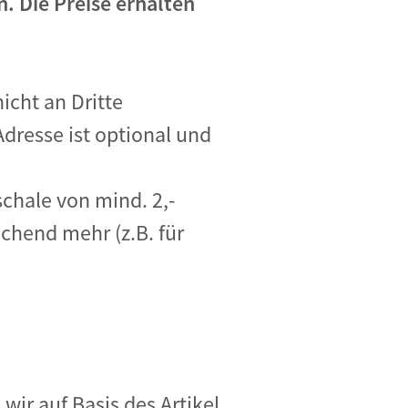
 Die Preise erhalten
icht an Dritte
resse ist optional und
chale von mind. 2,-
chend mehr (z.B. für
ir auf Basis des Artikel