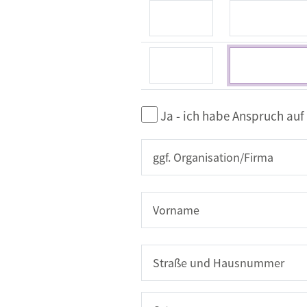
Anzahl
Publikation
Anzahl
Publikation
Ja - ich habe Anspruch auf
ggf. Organisation/Firma
Name
Vorname
Adresse
Straße und Hausnummer
Ort