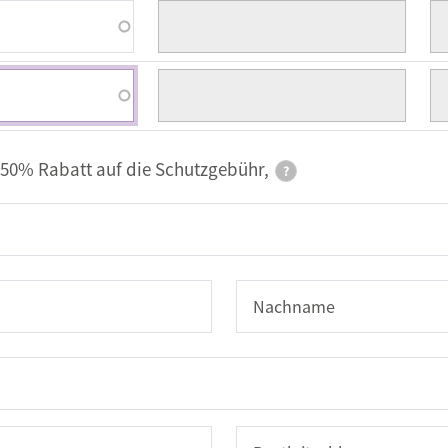
Preis
Be
Preis
Be
 50% Rabatt auf die Schutzgebühr,
?
Nachname
ZIP/Postal Code