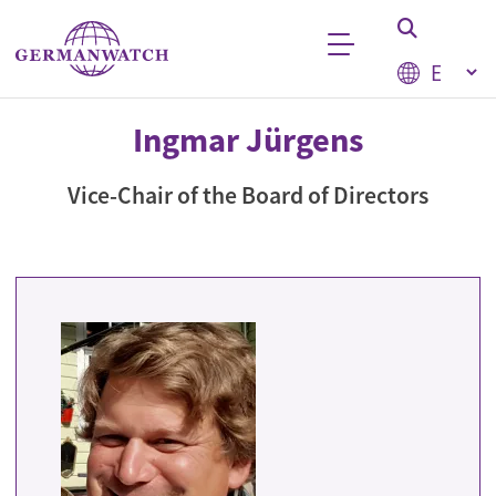
Skip to main content
Select your
Keyword search
Ingmar Jürgens
Vice-Chair of the Board of Directors