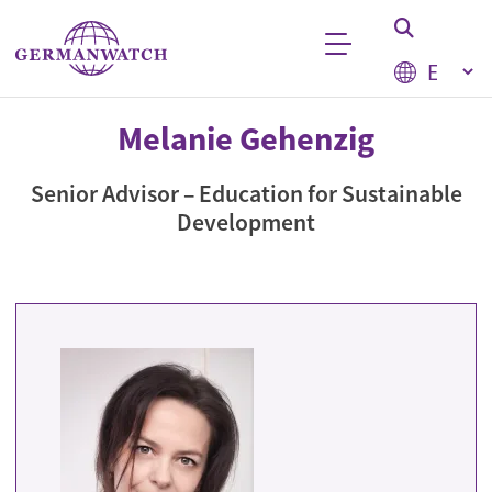
Skip to main content
Select your
Keyword search
Melanie Gehenzig
Senior Advisor – Education for Sustainable
Development