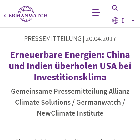
Direkt zum Inhalt
Select your
Stichwortsuche
PRESSEMITTEILUNG |
20.04.2017
Erneuerbare Energien: China
und Indien überholen USA bei
Investitionsklima
Gemeinsame Pressemitteilung Allianz
Climate Solutions / Germanwatch /
NewClimate Institute