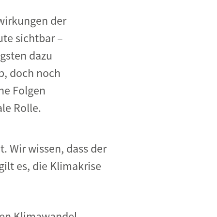
wirkungen der
e sichtbar –
igsten dazu
p, doch noch
ne Folgen
le Rolle.
. Wir wissen, dass der
ilt es, die Klimakrise
chen Klimawandel