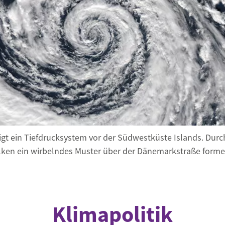
Begegnung und Dialog
Bildungsmaterialien
Handel
Zukunftsfähige Digitalisierung
g
Klima- und Umweltklagen
Die Klimaklage: Saúl vs. RWE
aft
Zukunftsklage
igt ein Tiefdrucksystem vor der Südwestküste Islands. Durch
lken ein wirbelndes Muster über der Dänemarkstraße forme
Klimapolitik