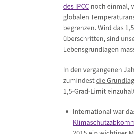
des IPCC
noch einmal, wi
globalen Temperaturans
begrenzen. Wird das 1,5
überschritten, sind uns
Lebensgrundlagen mass
In den vergangenen Ja
zumindest
die Grundlag
1,5-Grad-Limit einzuhal
International war d
Klimaschutzabkom
2015 ein wichtiger M