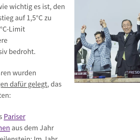
e wichtig es ist, den
tieg auf 1,5°C zu
°C-Limit
ere
iv bedroht.
hren wurden
en dafür gelegt
, das
ten:
as
Pariser
men
aus dem Jahr
eilenstein: Im Jahr