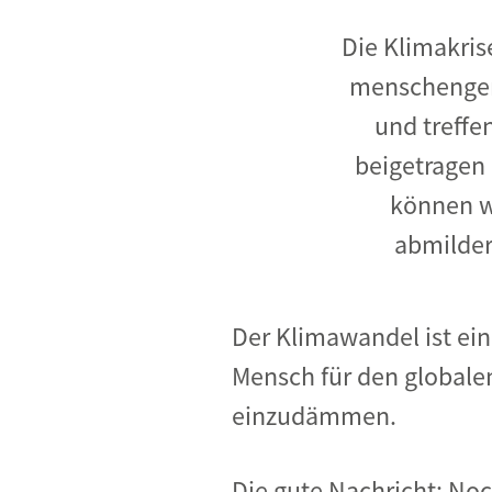
Die Klimakri
menschengem
und treffe
beigetragen
können w
abmilder
Der Klimawandel ist ein
Mensch für den globalen
einzudämmen.
Die gute Nachricht: Noc