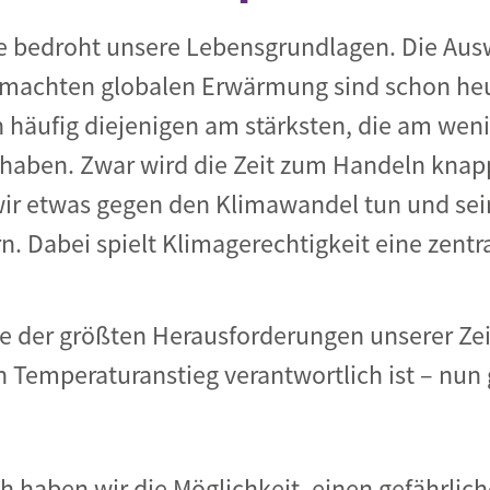
se bedroht unsere Lebensgrundlagen. Die Aus
achten globalen Erwärmung sind schon heut
n häufig diejenigen am stärksten, die am wen
 haben. Zwar wird die Zeit zum Handeln knap
ir etwas gegen den Klimawandel tun und sei
n. Dabei spielt Klimagerechtigkeit eine zentra
e der größten Herausforderungen unserer Zeit
 Temperaturanstieg verantwortlich ist – nun g
h haben wir die Möglichkeit, einen gefährli