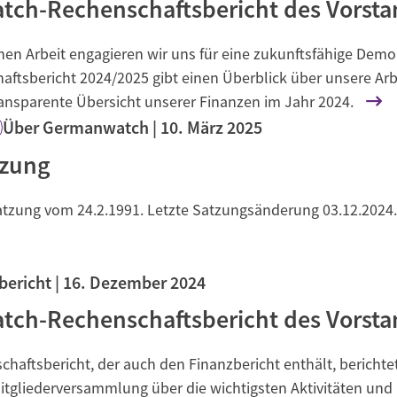
ch-Rechenschaftsbericht des Vorsta
Begegnung und Dialog
chen Arbeit engagieren wir uns für eine zukunftsfähige Dem
Bildungsmaterialien
aftsbericht 2024/2025 gibt einen Überblick über unsere Ar
Handel
ansparente Übersicht unserer Finanzen im Jahr 2024.
Zukunftsfähige Digitalisierung
Über Germanwatch
10. März 2025
g
Klima- und Umweltklagen
tzung
Die Klimaklage: Saúl vs. RWE
atzung vom 24.2.1991. Letzte Satzungsänderung 03.12.2024.
aft
Zukunftsklage
bericht
16. Dezember 2024
ch-Rechenschaftsbericht des Vorsta
haftsbericht, der auch den Finanzbericht enthält, bericht
tgliederversammlung über die wichtigsten Aktivitäten und 