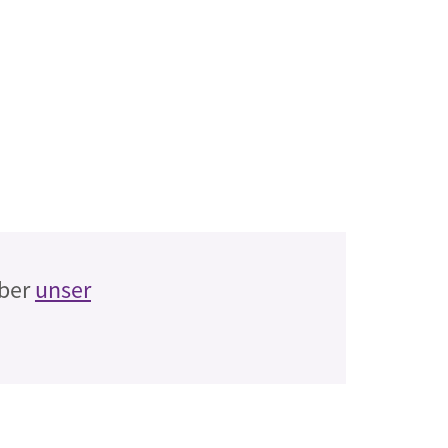
über
unser