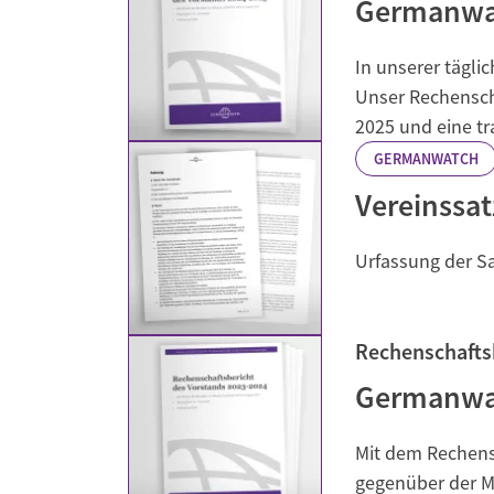
Germanwat
Industrietransformation
Klimafinanzierung
In unserer tägli
Unser Rechensch
Wirtschaft, Finanzen & 
2025 und eine tr
Sustainable Finance
GERMANWATCH
Unternehmensverantwortun
Vereinssa
Globaler Handel
Urfassung der S
Ressourcen & Kreislaufwirtsch
Rechenschafts
Germanwat
Mit dem Rechensc
gegenüber der Mi