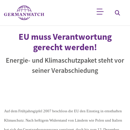
Direkt zum Inhalt
Stichwortsuche
EU muss Verantwortung
gerecht werden!
Energie- und Klimaschutzpaket steht vor
seiner Verabschiedung
Auf dem Frühjahrsgipfel 2007 beschloss die EU den Einstieg in ernsthaften
Klimaschutz. Nach heftigem Widerstand von Ländern wie Polen und Italien
hat sich der Gesetzgebungsprozess verzögert, doch bis zum 12. Dezember