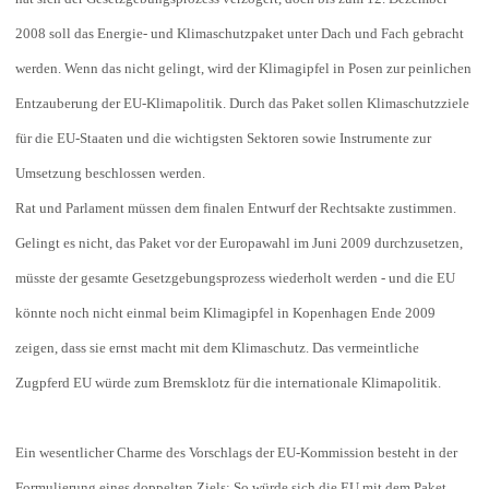
2008 soll das Energie- und Klimaschutzpaket unter Dach und Fach gebracht
werden. Wenn das nicht gelingt, wird der Klimagipfel in Posen zur peinlichen
Entzauberung der EU-Klimapolitik. Durch das Paket sollen Klimaschutzziele
für die EU-Staaten und die wichtigsten Sektoren sowie Instrumente zur
Umsetzung beschlossen werden.
Rat und Parlament müssen dem finalen Entwurf der Rechtsakte zustimmen.
Gelingt es nicht, das Paket vor der Europawahl im Juni 2009 durchzusetzen,
müsste der gesamte Gesetzgebungsprozess wiederholt werden - und die EU
könnte noch nicht einmal beim Klimagipfel in Kopenhagen Ende 2009
zeigen, dass sie ernst macht mit dem Klimaschutz. Das vermeintliche
Zugpferd EU würde zum Bremsklotz für die internationale Klimapolitik.
Ein wesentlicher Charme des Vorschlags der EU-Kommission besteht in der
Formulierung eines doppelten Ziels: So würde sich die EU mit dem Paket