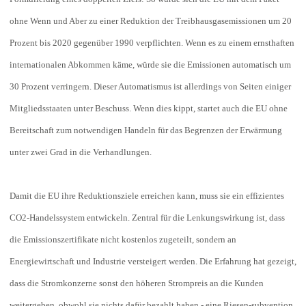
ohne Wenn und Aber zu einer Reduktion der Treibhausgasemissionen um 20
Prozent bis 2020 gegenüber 1990 verpflichten. Wenn es zu einem ernsthaften
internationalen Abkommen käme, würde sie die Emissionen automatisch um
30 Prozent verringern. Dieser Automatismus ist allerdings von Seiten einiger
Mitgliedsstaaten unter Beschuss. Wenn dies kippt, startet auch die EU ohne
Bereitschaft zum notwendigen Handeln für das Begrenzen der Erwärmung
unter zwei Grad in die Verhandlungen.
Damit die EU ihre Reduktionsziele erreichen kann, muss sie ein effizientes
CO2-Handelssystem entwickeln. Zentral für die Lenkungswirkung ist, dass
die Emissionszertifikate nicht kostenlos zugeteilt, sondern an
Energiewirtschaft und Industrie versteigert werden. Die Erfahrung hat gezeigt,
dass die Stromkonzerne sonst den höheren Strompreis an die Kunden
weitergeben, obwohl sie nichts dafür bezahlt haben - eine Riesen-subvention