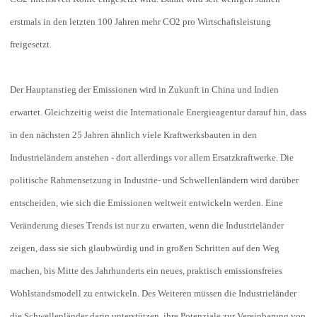
erstmals in den letzten 100 Jahren mehr CO2 pro Wirtschaftsleistung
freigesetzt.
Der Hauptanstieg der Emissionen wird in Zukunft in China und Indien
erwartet. Gleichzeitig weist die Internationale Energieagentur darauf hin, dass
in den nächsten 25 Jahren ähnlich viele Kraftwerksbauten in den
Industrieländern anstehen - dort allerdings vor allem Ersatzkraftwerke. Die
politische Rahmensetzung in Industrie- und Schwellenländern wird darüber
entscheiden, wie sich die Emissionen weltweit entwickeln werden. Eine
Veränderung dieses Trends ist nur zu erwarten, wenn die Industrieländer
zeigen, dass sie sich glaubwürdig und in großen Schritten auf den Weg
machen, bis Mitte des Jahrhunderts ein neues, praktisch emissionsfreies
Wohlstandsmodell zu entwickeln. Des Weiteren müssen die Industrieländer
die Schwellenländer darin unterstützen, ihre Potenziale zur Vereinbarung von