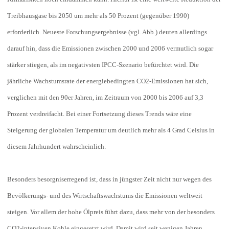
Treibhausgase bis 2050 um mehr als 50 Prozent (gegenüber 1990)
erforderlich. Neueste Forschungsergebnisse (vgl. Abb.) deuten allerdings
darauf hin, dass die Emissionen zwischen 2000 und 2006 vermutlich sogar
stärker stiegen, als im negativsten IPCC-Szenario befürchtet wird. Die
jährliche Wachstumsrate der energiebedingten CO2-Emissionen hat sich,
verglichen mit den 90er Jahren, im Zeitraum von 2000 bis 2006 auf 3,3
Prozent verdreifacht. Bei einer Fortsetzung dieses Trends wäre eine
Steigerung der globalen Temperatur um deutlich mehr als 4 Grad Celsius in
diesem Jahrhundert wahrscheinlich.
Besonders besorgniserregend ist, dass in jüngster Zeit nicht nur wegen des
Bevölkerungs- und des Wirtschaftswachstums die Emissionen weltweit
steigen. Vor allem der hohe Ölpreis führt dazu, dass mehr von der besonders
CO2-intensiven Kohle eingesetzt wird. Damit wird seit wenigen Jahren