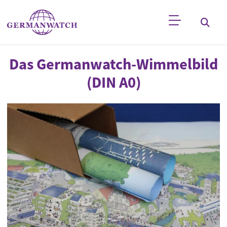
Direkt zum Inhalt
Stichwortsuche
Das Germanwatch-Wimmelbild
(DIN A0)