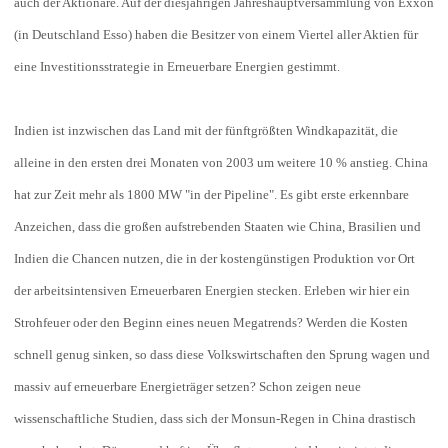
auch der Aktionäre. Auf der diesjährigen Jahreshauptversammlung von Exxon
(in Deutschland Esso) haben die Besitzer von einem Viertel aller Aktien für
eine Investitionsstrategie in Erneuerbare Energien gestimmt.
Indien ist inzwischen das Land mit der fünftgrößten Windkapazität, die
alleine in den ersten drei Monaten von 2003 um weitere 10 % anstieg. China
hat zur Zeit mehr als 1800 MW "in der Pipeline". Es gibt erste erkennbare
Anzeichen, dass die großen aufstrebenden Staaten wie China, Brasilien und
Indien die Chancen nutzen, die in der kostengünstigen Produktion vor Ort
der arbeitsintensiven Erneuerbaren Energien stecken. Erleben wir hier ein
Strohfeuer oder den Beginn eines neuen Megatrends? Werden die Kosten
schnell genug sinken, so dass diese Volkswirtschaften den Sprung wagen und
massiv auf erneuerbare Energieträger setzen? Schon zeigen neue
wissenschaftliche Studien, dass sich der Monsun-Regen in China drastisch