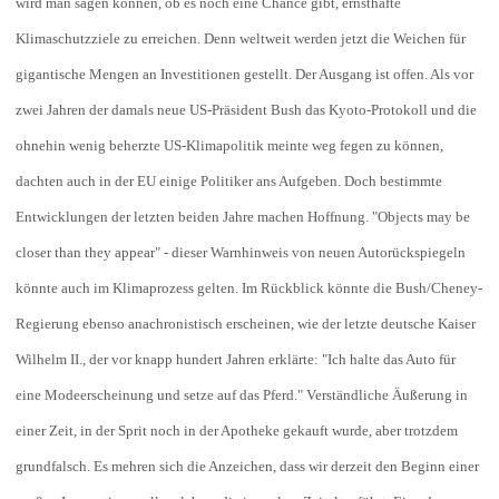
wird man sagen können, ob es noch eine Chance gibt, ernsthafte
Klimaschutzziele zu erreichen. Denn weltweit werden jetzt die Weichen für
gigantische Mengen an Investitionen gestellt. Der Ausgang ist offen. Als vor
zwei Jahren der damals neue US-Präsident Bush das Kyoto-Protokoll und die
ohnehin wenig beherzte US-Klimapolitik meinte weg fegen zu können,
dachten auch in der EU einige Politiker ans Aufgeben. Doch bestimmte
Entwicklungen der letzten beiden Jahre machen Hoffnung. "Objects may be
closer than they appear" - dieser Warnhinweis von neuen Autorückspiegeln
könnte auch im Klimaprozess gelten. Im Rückblick könnte die Bush/Cheney-
Regierung ebenso anachronistisch erscheinen, wie der letzte deutsche Kaiser
Wilhelm II., der vor knapp hundert Jahren erklärte: "Ich halte das Auto für
eine Modeerscheinung und setze auf das Pferd." Verständliche Äußerung in
einer Zeit, in der Sprit noch in der Apotheke gekauft wurde, aber trotzdem
grundfalsch. Es mehren sich die Anzeichen, dass wir derzeit den Beginn einer