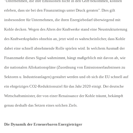
"Unternehmen, die ihre Emissionen nicht in den Griff bekommen, können
erleben, dass sie bei den Finanzratings unter Druck geraten". Dies gilt
insbesondere für Unternehmen, die ihren Energiebedarf überwiegend mit
Kohle decken. Wegen des Alters der Kraftwerke stand eine Neustrukturierung
des Kraftwerkspfades ohnehin an, jetzt wird es wahrscheinlicher, dass Kohle
dabei eine schnell abnehmende Rolle spielen wird. In welchem Ausmaß der
Finanzmarkt dieses Signal wahrnimmt, hängt maßgeblich mit davon ab, wie
die nationalen Allokationspläne (Zuordnung von Emissionserlaubnissen zu
Sektoren u. Industrieanlagen) gestaltet werden und ob sich die EU schnell auf
ein ehrgeiziges CO2-Reduktionsziel für das Jahr 2020 einigt. Der deutsche
Wirtschaftsminister, der von einer Renaissance der Kohle träumt, bekämpft
genau deshalb das Setzen eines solchen Ziels.
Die Dynamik der Erneuerbaren Energieträger