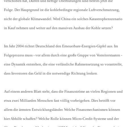
verschoben hat, Dürren und heftige Überflutungen sind bereits jetzt die
Folge. Der Hauptgrund ist die kohlebedingte regionale Luftverschmutzung,
nicht der globale Klimawandel. Wird China ein solches Katastrophenszenario
in Kauf nehmen und weiter auf den massiven Ausbau der Kohle setzen?
Im Jahr 2004 richtet Deutschland den Erneuerbare-Energien-Gipfel aus. Im
Folgeprozess muss - vor allem durch eine große Gruppe von Vorreiterstaaten -
eine Dynamik entstehen, die eine verlässliche Rahmensetzung so vorantreibt,
dass Investoren das Geld in die notwendige Richtung lenken.
Auf einem anderen Blatt steht, dass die Finanzströme an vielen Regionen und
etwa zwei Milliarden Menschen fast völlig vorbeigehen. Dies betrifft vor
allem die ärmsten Entwicklungsländer. Welche Finanzmechanismen können
hier Abhilfe schaffen? Welche Rolle können Micro-Credit-Systeme und der