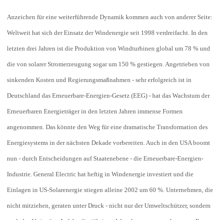
Anzeichen für eine weiterführende Dynamik kommen auch von anderer Seite:
Weltweit hat sich der Einsatz der Windenergie seit 1998 verdreifacht. In den
letzten drei Jahren ist die Produktion von Windturbinen global um 78 % und
die von solarer Stromerzeugung sogar um 150 % gestiegen. Angetrieben von
sinkenden Kosten und Regierungsmaßnahmen - sehr erfolgreich ist in
Deutschland das Erneuerbare-Energien-Gesetz (EEG) - hat das Wachstum der
Erneuerbaren Energieträger in den letzten Jahren immense Formen
angenommen. Das könnte den Weg für eine dramatische Transformation des
Energiesystems in der nächsten Dekade vorbereiten. Auch in den USA boomt
nun - durch Entscheidungen auf Staatenebene - die Erneuerbare-Energien-
Industrie. General Electric hat heftig in Windenergie investiert und die
Einlagen in US-Solarenergie stiegen alleine 2002 um 60 %. Unternehmen, die
nicht mitziehen, geraten unter Druck - nicht nur der Umweltschützer, sondern