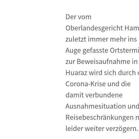
Industrietransformation
Klimafinanzierung
Der vom
Oberlandesgericht Ha
Wirtschaft, Finanzen & 
zuletzt immer mehr ins
Sustainable Finance
Auge gefasste Ortsterm
Unternehmensverantwortun
zur Beweisaufnahme in
Globaler Handel
Huaraz wird sich durch 
Ressourcen & Kreislaufwirtsch
Corona-Krise und die
damit verbundene
Ausnahmesituation un
Reisebeschränkungen 
leider weiter verzögern.