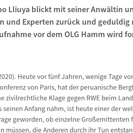
no Lliuya blickt mit seiner Anwältin u
Begegnung und Dialog
n und Experten zurück und geduldig 
Bildungsmaterialien
Handel
ufnahme vor dem OLG Hamm wird for
Zukunftsfähige Digitalisierung
g
Klima- und Umweltklagen
Die Klimaklage: Saúl vs. RWE
aft
Zukunftsklage
 2020). Heute vor fünf Jahren, wenige Tage vo
onferenz von Paris, hat der peruanische Berg
ne zivilrechtliche Klage gegen RWE beim Land
s seinen Anfang nahm, ist heute einer der we
Frage geworden, ob einzelne Großemittenten 
 müssen, die Anderen durch ihr Tun entstan