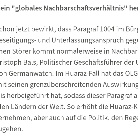
ein "globales Nachbarschaftsverhältnis" he
chon jetzt bewirkt, dass Paragraf 1004 im Bü
Beseitigungs- und Unterlassungsanspruch ge
nen Störer kommt normalerweise in Nachbarsc
istoph Bals, Politischer Geschäftsführer der
ion Germanwatch. Im Huaraz-Fall hat das O
it seinen grenzüberschreitenden Auswirkunge
s herbeigeführt hat, sodass dieser Paragraf au
ielen Ländern der Welt. So erhöht die Huaraz-
ernehmen, aber auch auf die Politik, den Reg
zugehen.