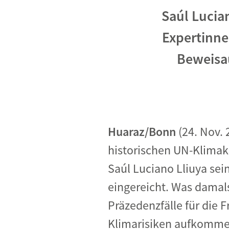
Industrietransformation
Saúl Lucia
Klimafinanzierung
Expertinne
Wirtschaft, Finanzen & 
Beweisa
Sustainable Finance
Unternehmensverantwortun
Globaler Handel
Ressourcen & Kreislaufwirtsch
Huaraz/Bonn
(24. Nov.
historischen UN-Klimak
Saúl Luciano Lliuya sei
eingereicht. Was damal
Präzedenzfälle für die 
Klimarisiken aufkommen