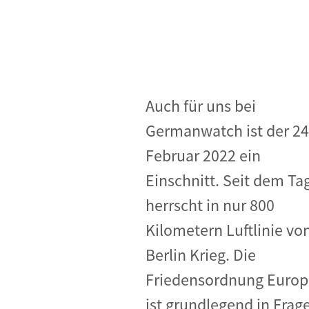
Industrietransformation
Klimafinanzierung
Wirtschaft, Finanzen & 
Sustainable Finance
Auch für uns bei
Unternehmensverantwortun
Germanwatch ist der 24
Globaler Handel
Februar 2022 ein
Ressourcen & Kreislaufwirtsch
Einschnitt. Seit dem Ta
herrscht in nur 800
Kilometern Luftlinie vo
Berlin Krieg. Die
Friedensordnung Europ
ist grundlegend in Frag