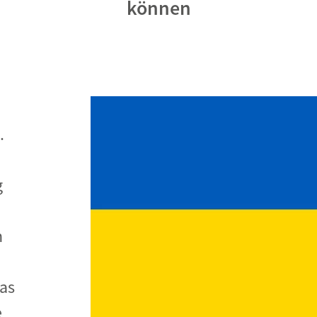
können
Begegnung und Dialog
Bildungsmaterialien
Handel
Zukunftsfähige Digitalisierung
g
Klima- und Umweltklagen
.
Die Klimaklage: Saúl vs. RWE
aft
Zukunftsklage
g
n
as
e