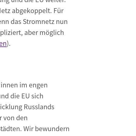
Netz abgekoppelt. Für
enn das Stromnetz nun
liziert, aber möglich
nen
).
r:innen im engen
und die EU sich
wicklung Russlands
r von den
Städten. Wir bewundern