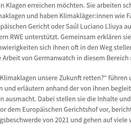
ren Klagen erreichen möchten.
Sie arbeiten
sch
maklagen und haben
Klimakläger:innen
wie F
päischen Gericht oder Saúl Luciano
Lliuya
au
zern RWE
unterstützt.
Gemeinsam erklären sie
wierigkeiten sich ihnen oft in den Weg stell
 Arbeit von Germanwatch in diesem Bereich s
 Klimaklagen unsere Zukunft retten?
“ führen
n
und erläutern anhand der
von ihnen beglei
en
ausmacht
.
Dabei stellen sie die Inhalte u
vor dem Europäischen Gerichtshof vor, berich
ngsbeschwerde von 2021 und gehen auf viele 