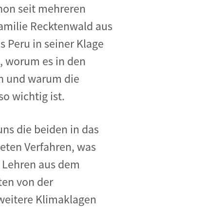
on seit mehreren
amilie
Recktenwald
aus
s Peru in seiner Klage
, worum es in den
en und warum die
o wichtig ist.
uns
die beiden
in das
teten
Verfahren
, was
nd Lehren aus dem
ten von der
weitere Klimaklagen