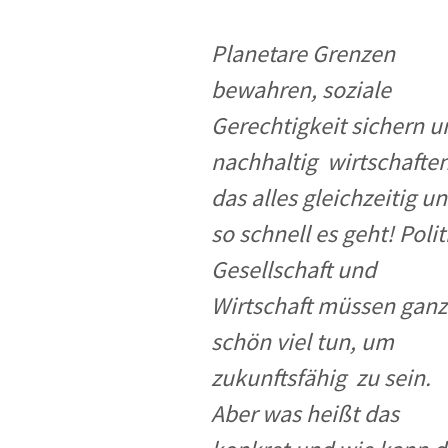
Industrietransformation
Klimafinanzierung
Planetare Grenzen
bewahren, soziale
Wirtschaft, Finanzen & 
Gerechtigkeit sichern u
Sustainable Finance
nachhaltig wirtschaften
Unternehmensverantwortun
das alles gleichzeitig u
Globaler Handel
so schnell es geht! Polit
Ressourcen & Kreislaufwirtsch
Gesellschaft und
Wirtschaft müssen ganz
schön viel tun, um
zukunftsfähig zu sein.
Aber was heißt das