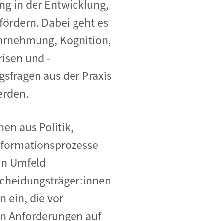
g in der Entwicklung,
ördern. Dabei geht es
hrnehmung, Kognition,
isen und -
sfragen aus der Praxis
erden.
nen aus Politik,
nsformationsprozesse
en Umfeld
scheidungsträger:innen
 ein, die vor
en Anforderungen auf