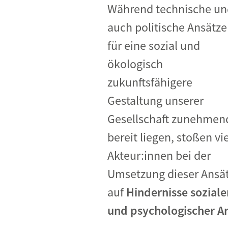
Industrietransformation
Während technische un
Klimafinanzierung
auch politische Ansätze
für eine sozial und
Wirtschaft, Finanzen & 
ökologisch
Sustainable Finance
zukunftsfähigere
Unternehmensverantwortun
Gestaltung unserer
Globaler Handel
Gesellschaft zunehmen
Ressourcen & Kreislaufwirtsch
bereit liegen, stoßen vi
Akteur:innen bei der
Umsetzung dieser Ansä
auf
Hindernisse soziale
und psychologischer A