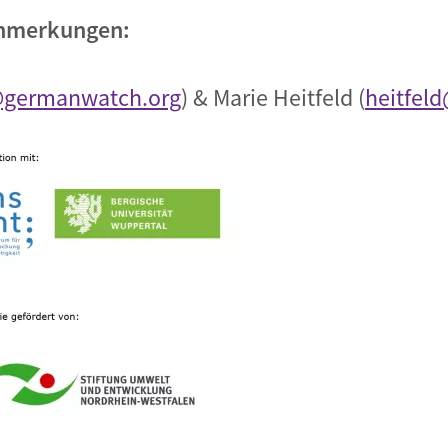
Anmerkungen:
@germanwatch.org
) & Marie Heitfeld (
heitfel