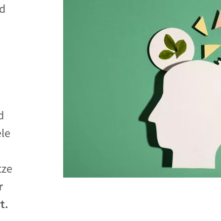
d
Begegnung und Dialog
Bildungsmaterialien
Handel
Zukunftsfähige Digitalisierung
g
Klima- und Umweltklagen
Die Klimaklage: Saúl vs. RWE
d
aft
Zukunftsklage
ele
tze
r
rt.