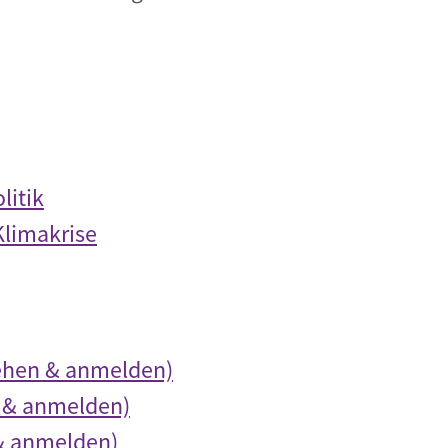
litik
Klimakrise
ehen & anmelden)
 & anmelden)
& anmelden)