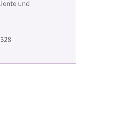
iliente und
1328