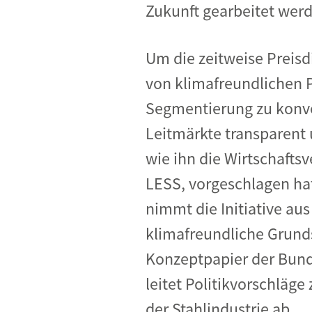
Zukunft gearbeitet wer
Um die zeitweise Preisd
von klimafreundlichen P
Segmentierung zu konve
Leitmärkte transparent u
wie ihn die Wirtschafts
LESS, vorgeschlagen ha
nimmt die Initiative au
klimafreundliche Grunds
Konzeptpapier der Bund
leitet Politikvorschläg
der Stahlindustrie ab.