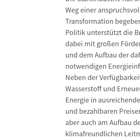
Industrietransformation
Weg einer anspruchsvol
Klimafinanzierung
Transformation begeben
Politik unterstützt die 
Wirtschaft, Finanzen & 
dabei mit großen Förde
Sustainable Finance
und dem Aufbau der daf
Unternehmensverantwortun
notwendigen Energieinfr
Globaler Handel
Neben der Verfügbarkei
Ressourcen & Kreislaufwirtsch
Wasserstoff und Erneue
Energie in ausreichend
und bezahlbaren Preis
aber auch am Aufbau de
klimafreundlichen Leit