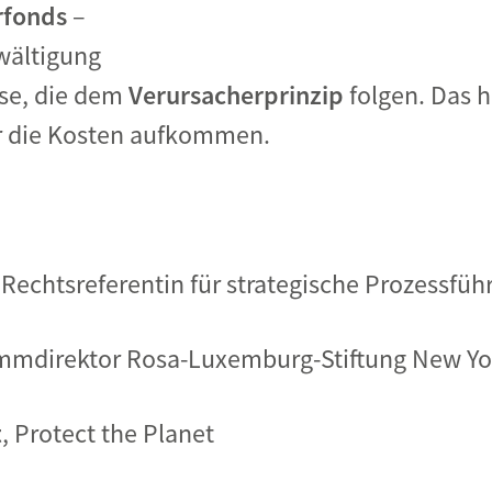
rfonds
–
wältigung
ise, die dem
Verursacherprinzip
folgen. Das 
ür die Kosten aufkommen.
, Rechtsreferentin für strategische Prozessf
ammdirektor Rosa-Luxemburg-Stiftung New Yo
t
, Protect the Planet