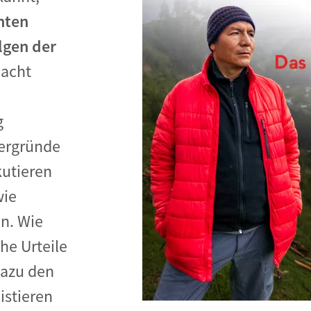
nten
lgen der
acht
g
tergründe
kutieren
wie
n. Wie
che Urteile
dazu den
xistieren