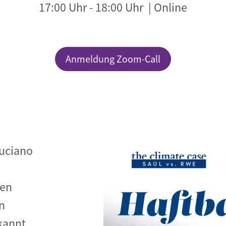
17:00 Uhr
-
18:00 Uhr
| Online
Begegnung und Dialog
Bildungsmaterialien
Handel
Anmeldung Zoom-Call
Zukunftsfähige Digitalisierung
g
Klima- und Umweltklagen
Die Klimaklage: Saúl vs. RWE
aft
Zukunftsklage
Luciano
hen
in
kannt,