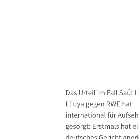
Industrietransformation
Klimafinanzierung
Wirtschaft, Finanzen & 
Sustainable Finance
Unternehmensverantwortun
Globaler Handel
Ressourcen & Kreislaufwirtsch
Das Urteil im Fall Saúl 
Lliuya gegen RWE hat
international für Aufse
gesorgt: Erstmals hat e
deutsches Gericht aner