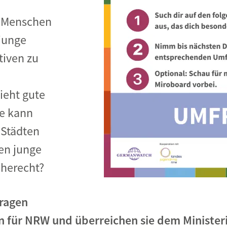
 Menschen
 junge
tiven zu
ieht gute
ie kann
 Städten
en junge
herecht?
ragen
n für NRW und überreichen sie dem Ministe