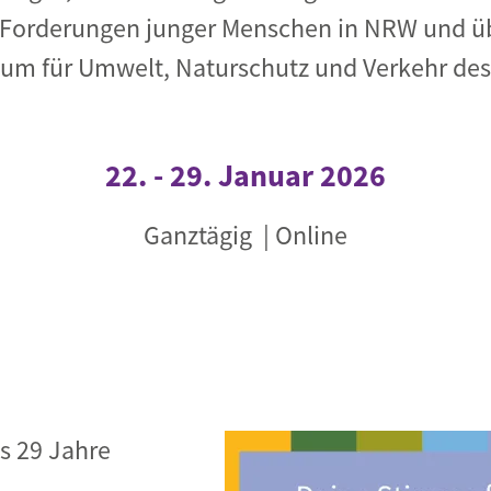
Forderungen junger Menschen in NRW und üb
Begegnung und Dialog
ium für Umwelt, Naturschutz und Verkehr de
Bildungsmaterialien
Handel
Zukunftsfähige Digitalisierung
22.
-
29. Januar 2026
g
Klima- und Umweltklagen
Ganztägig
| Online
Die Klimaklage: Saúl vs. RWE
aft
Zukunftsklage
s 29 Jahre