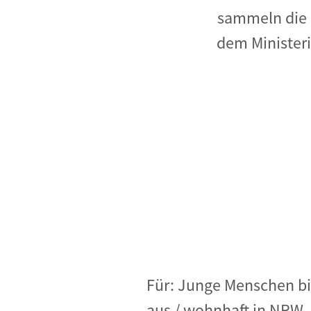
Industrietransformation
sammeln die 
Klimafinanzierung
dem Minister
Wirtschaft, Finanzen & 
Sustainable Finance
Unternehmensverantwortun
Globaler Handel
Ressourcen & Kreislaufwirtsch
Für: Junge Menschen bi
aus / wohnhaft in NRW.