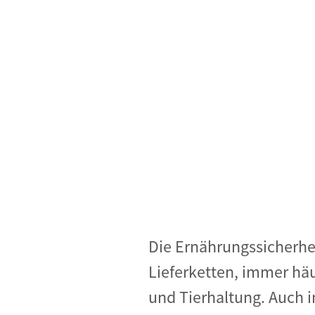
Industrietransformation
Klimafinanzierung
Wirtschaft, Finanzen & 
Sustainable Finance
Unternehmensverantwortun
Globaler Handel
Ressourcen & Kreislaufwirtsch
Die Ernährungssicherhei
Lieferketten, immer hä
und Tierhaltung. Auch 