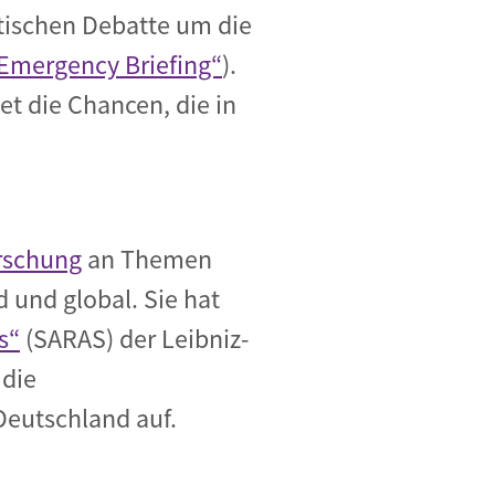
tischen Debatte um die
 Emergency Briefing“
).
et die Chancen, die in
orschung
an Themen
und global. Sie hat
s“
(SARAS) der Leibniz-
 die
Deutschland auf.