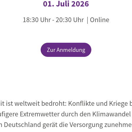
01. Juli 2026
Begegnung und Dialog
18:30 Uhr
-
20:30 Uhr
| Online
Bildungsmaterialien
Handel
Zukunftsfähige Digitalisierung
Zur Anmeldung
g
Klima- und Umweltklagen
Die Klimaklage: Saúl vs. RWE
aft
Zukunftsklage
t ist weltweit bedroht: Konflikte und Kriege 
ufigere Extremwetter durch den Klimawande
in Deutschland gerät die Versorgung zunehme