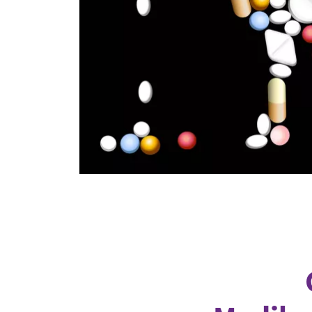
Industrietransformation
Klimafinanzierung
Wirtschaft, Finanzen & 
Sustainable Finance
Unternehmensverantwortun
Globaler Handel
Ressourcen & Kreislaufwirtsch