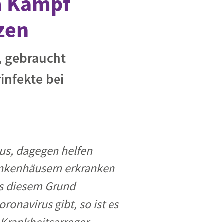
m Kampf
zen
, gebraucht
infekte bei
rus, dagegen helfen
rankenhäusern erkranken
us diesem Grund
onavirus gibt, so ist es
 Krankheitserreger