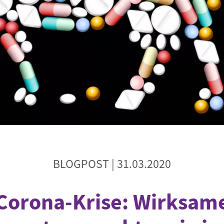
Begegnung und Dialog
Bildungsmaterialien
Handel
Zukunftsfähige Digitalisierung
g
Klima- und Umweltklagen
Die Klimaklage: Saúl vs. RWE
aft
Zukunftsklage
BLOGPOST |
31.03.2020
Corona-Krise: Wirksam