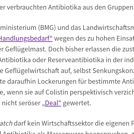
r verbrauchten Antibiotika aus den Gruppen 
ministerium (BMG) und das
Landwirtschafts
Handlungsbedarf“
wegen des zu hohen Einsa
er Geflügelmast.
Doch bisher erlassen die zus
Antibiotika oder Reserveantibiotika in der ind
ie Geflügelwirtschaft auf, selbst Senkungsko
rte daraufhin Lockerungen für bestimmte Anti
e, wenn sie auf Colistin perspektivisch verzi
 nicht seröser
„Deal“
gewertet.
atch
darf kein Wirtschaftssektor die eigenen P
 Antibiotika als Massenware beanspruchen, z