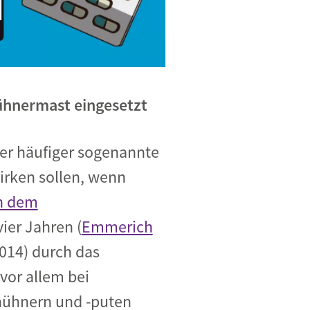
Hühnermast eingesetzt
er häufiger sogenannte
irken sollen, wenn
n dem
vier Jahren
(
Emmerich
2014) durch das
vor allem bei
thühnern und -puten