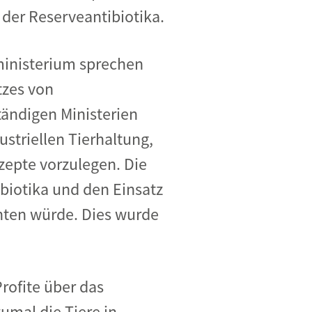
der Reserveantibiotika.
ministerium
sprechen
tzes von
tändigen Ministerien
ustriellen Tierhaltung,
nzepte vorzulegen.
Die
biotika und den Einsatz
chten würde. Dies wurde
rofite über das
umal die Tiere in