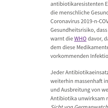
antibiotikaresistenten E
die menschliche Gesundh
Coronavirus 2019-n-COV 
Gesundheitsrisiko, dass
warnt die
WHO
davor, d
dem diese Medikamente
vorkommenden Infekti
Jeder Antibiotikaeinsatz
weiterhin massenhaft in 
und Ausbreitung von wei
Antibiotika unwirksam 
Sicht von Germanwatch