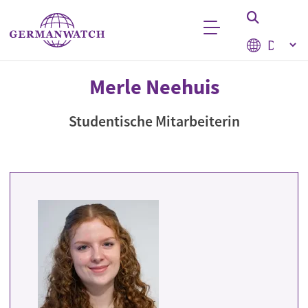
Direkt zum Inhalt
Select your
Stichwortsuche
Merle Neehuis
Studentische Mitarbeiterin