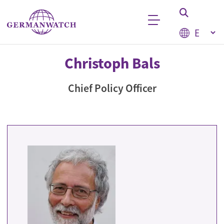
Skip to main content
Select your
Keyword search
Christoph Bals
Chief Policy Officer