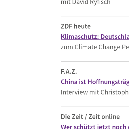
mit David Ryfisch
Industrietransformation
Klimafinanzierung
ZDF heute
Wirtschaft, Finanzen & 
Klimaschutz: Deutschl
Sustainable Finance
zum Climate Change Pe
Unternehmensverantwortun
Globaler Handel
F.A.Z.
Ressourcen & Kreislaufwirtsch
China ist Hoffnungsträ
Interview mit Christoph
Die Zeit / Zeit online
Wer schützt jetzt noch