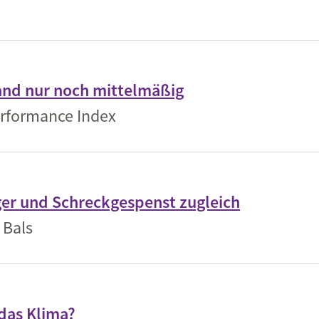
Begegnung und Dialog
Bildungsmaterialien
Handel
and nur noch mittelmäßig
Zukunftsfähige Digitalisierung
rformance Index
g
Klima- und Umweltklagen
Die Klimaklage: Saúl vs. RWE
aft
Zukunftsklage
ger und Schreckgespenst zugleich
 Bals
 das Klima?