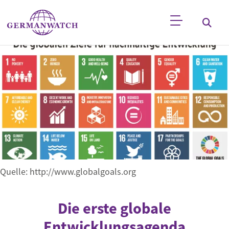
Direkt zum Inhalt
Stichwortsuche
Quelle: http://www.globalgoals.org
Die erste globale
Entwicklungsagenda