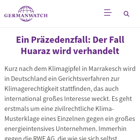
Direkt zum Inhalt
Stichwortsuche
Ein Präzedenzfall: Der Fall
Huaraz wird verhandelt
Kurz nach dem Klimagipfel in Marrakesch wird
in Deutschland ein Gerichtsverfahren zur
Klimagerechtigkeit stattfinden, das auch
international großes Interesse weckt. Es geht
erstmals um eine zivilrechtliche Klima-
Musterklage eines Einzelnen gegen ein großes
energieintensives Unternehmen. Immerhin
gegen die RWE AG, die wie sie sich selbst