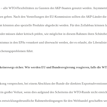
 alle WTO-Flexibilitäten zu Gunsten der AKP-Staaten genutzt werden. Asymmetrie 
n geben. Nach den Vorstellungen der EU-Kommission sollten die AKP-Länder die Zö
nt könnten also spezielle Produkte abgedeckt werden. Für den Zollabbau können l
änder müssen daher kritisch prüfen, wie möglichst in diesem Rahmen ihren Schützb
smus in den EPAs verankert und überwacht werden, der es erlaubt, die Liberalisie
icherungsproblemen führt.
keineswegs sicher. Wie werden EU und Bundesregierung reagieren, falls die W
ong versprochen, bei einem Abschluss der Runde die direkten Exportsubventionen 
 ein großer Verlust, wenn dies aufgrund des Scheiterns der WTO-Runde nicht errei
entwicklungsfreundliche Rahmenbedingungen für den Welthandel geschaffen wer