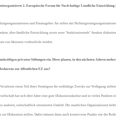
 mitorganisierte 2. Europäische Forum für Nach-haltige Ländliche Entwicklun
klungsorganisationen und Finanzgeber. Sie sollen mit Nichtregierungsorganisation
ndern, über ländliche Entwicklung sowie neue "funktionierende" Ansätze diskutier
um von Akteuren verdeutlicht werden.
nzkräftigen privaten Stiftungen ein. Diese planen, in den nächsten Jahren mehr
r Kohärenz zur öffentlichen EZ aus?
 Privatleute einen Teil ihres Vermögens für wohltätige Zwecke zur Verfügung stelle
ellschaft hat sich über Jahre eine gute Diskussionskultur und in vielen Punkten e
 anderen, wirtschaftlich orientierten Umfeld. Die staatlichen Organisationen befö
kte zur Diskussion stellen. Dabei müssen dann auch kontroverse Punkte wie die Rol