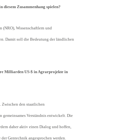
g in diesem Zusammenhang spielen?
en (NRO), Wissenschaftlern und
en. Damit soll die Bedeutung der ländlichen
ere Milliarden US-$ in Agrarprojekte in
n. Zwischen den staatlichen
in gemeinsames Verständnis entwickelt. Die
rdern daher aktiv einen Dialog und hoffen,
le der Gentechnik angesprochen werden.