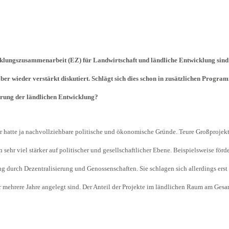
Begegnung und Dialog
Bildungsmaterialien
Handel
klungszusammenarbeit (EZ) für Landwirtschaft und ländliche Entwicklung sind 
Zukunftsfähige Digitalisierung
er wieder verstärkt diskutiert. Schlägt sich dies schon in zusätzlichen Program
g
Klima- und Umweltklagen
erung der ländlichen Entwicklung?
Die Klimaklage: Saúl vs. RWE
aft
Zukunftsklage
r hatte ja nachvollziehbare politische und ökonomische Gründe. Teure Großprojekte
 sehr viel stärker auf politischer und gesellschaftlicher Ebene. Beispielsweise för
 durch Dezentralisierung und Genossenschaften. Sie schlagen sich allerdings erst
r mehrere Jahre angelegt sind. Der Anteil der Projekte im ländlichen Raum am Ges