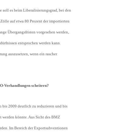
soll es beim Liberalisierungsgrad, bei den
lle auf etwa 80 Prozent der importierten
ange Übergangsfristen vorgesehen werden,
edürfnissen entsprochen werden kann.
rung auszusetzen, wenn ein rascher
TO-Verhandlungen scheitern?
bis 2009 deutlich zu reduzieren und bis
cht werden könnte. Aus Sicht des BMZ
den. Im Bereich der Exportsubventionen