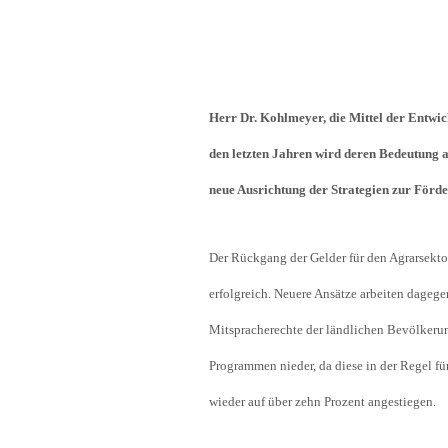
Industrietransformation
Klimafinanzierung
Wirtschaft, Finanzen & 
Herr Dr. Kohlmeyer, die Mittel der Entwic
Sustainable Finance
den letzten Jahren wird deren Bedeutung ab
Unternehmensverantwortun
neue Ausrichtung der Strategien zur Förd
Globaler Handel
Ressourcen & Kreislaufwirtsch
Der Rückgang der Gelder für den Agrarsekto
erfolgreich. Neuere Ansätze arbeiten dagegen
Mitspracherechte der ländlichen Bevölkerung
Programmen nieder, da diese in der Regel fü
wieder auf über zehn Prozent angestiegen.