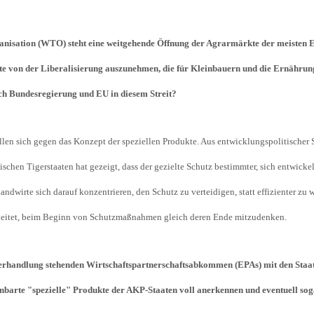
nisation (WTO) steht eine weitgehende Öffnung der Agrarmärkte der meisten E
te von der Liberalisierung auszunehmen, die für Kleinbauern und die Ernährung
ich Bundesregierung und EU in diesem Streit?
len sich gegen das Konzept der speziellen Produkte. Aus entwicklungspolitischer S
schen Tigerstaaten hat gezeigt, dass der gezielte Schutz bestimmter, sich entwickel
Landwirte sich darauf konzentrieren, den Schutz zu verteidigen, statt effizienter z
anleitet, beim Beginn von Schutzmaßnahmen gleich deren Ende mitzudenken.
Verhandlung stehenden Wirtschaftspartnerschaftsabkommen (EPAs) mit den Staate
rte "spezielle" Produkte der AKP-Staaten voll anerkennen und eventuell soga