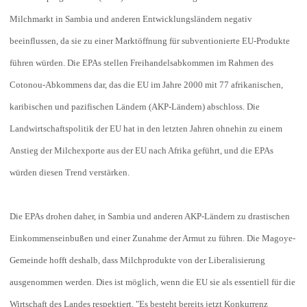
Milchmarkt in Sambia und anderen Entwicklungsländern negativ
beeinflussen, da sie zu einer Marktöffnung für subventionierte EU-Produkte
führen würden. Die EPAs stellen Freihandelsabkommen im Rahmen des
Cotonou-Abkommens dar, das die EU im Jahre 2000 mit 77 afrikanischen,
karibischen und pazifischen Ländern (AKP-Ländern) abschloss. Die
Landwirtschaftspolitik der EU hat in den letzten Jahren ohnehin zu einem
Anstieg der Milchexporte aus der EU nach Afrika geführt, und die EPAs
würden diesen Trend verstärken.
Die EPAs drohen daher, in Sambia und anderen AKP-Ländern zu drastischen
Einkommenseinbußen und einer Zunahme der Armut zu führen. Die Magoye-
Gemeinde hofft deshalb, dass Milchprodukte von der Liberalisierung
ausgenommen werden. Dies ist möglich, wenn die EU sie als essentiell für die
Wirtschaft des Landes respektiert. "Es besteht bereits jetzt Konkurrenz