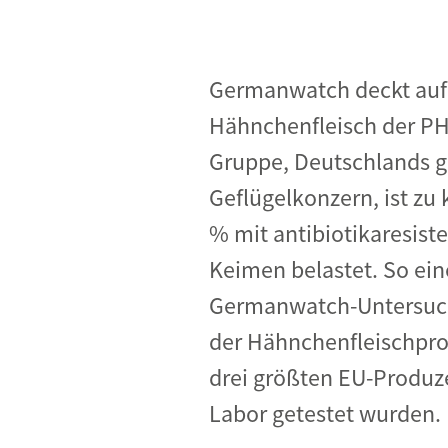
Industrietransformation
Klimafinanzierung
Germanwatch deckt auf
Wirtschaft, Finanzen & 
Hähnchenfleisch der P
Sustainable Finance
Gruppe, Deutschlands 
Unternehmensverantwortun
Geflügelkonzern, ist zu
Globaler Handel
% mit antibiotikaresist
Ressourcen & Kreislaufwirtsch
Keimen belastet. So ein
Germanwatch-Untersuc
der Hähnchenfleischpr
drei größten EU-Produz
Labor getestet wurden.