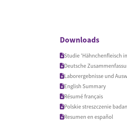
Downloads
Studie 'Hähnchenfleisch i
Deutsche Zusammenfassu
Laborergebnisse und Auswe
English Summary
Résumé français
Polskie streszczenie badan
Resumen en español