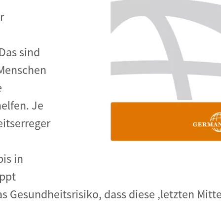
r
 Das sind
e Menschen
e
elfen. Je
itserreger
is in
ppt
 Gesundheitsrisiko, dass diese ‚letzten Mitte