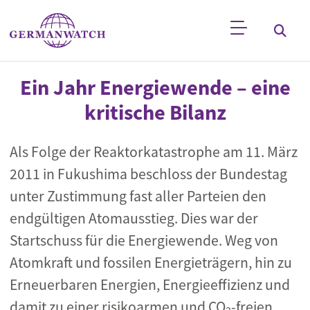
Direkt zum Inhalt
Stichwortsuche
Ein Jahr Energiewende – eine
kritische Bilanz
Als Folge der Reaktorkatastrophe am 11. März
2011 in Fukushima beschloss der Bundestag
unter Zustimmung fast aller Parteien den
endgültigen Atomausstieg. Dies war der
Startschuss für die Energiewende. Weg von
Atomkraft und fossilen Energieträgern, hin zu
Erneuerbaren Energien, Energieeffizienz und
damit zu einer risikoarmen und CO
-freien