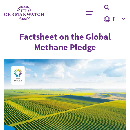
Direkt zum Inhalt
Select your
Stichwortsuche
Factsheet on the Global
Methane Pledge