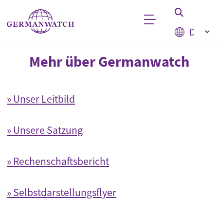
Direkt zum Inhalt
Select your
Stichwortsuche
Mehr über Germanwatch
» Unser Leitbild
» Unsere Satzung
» Rechenschaftsbericht
» Selbstdarstellungsflyer