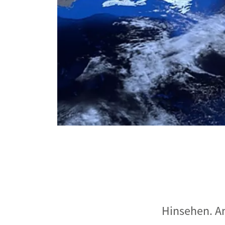
Industrietransformation
Klimafinanzierung
Wirtschaft, Finanzen & 
Sustainable Finance
Unternehmensverantwortun
Globaler Handel
Ressourcen & Kreislaufwirtsch
Hinsehen. An