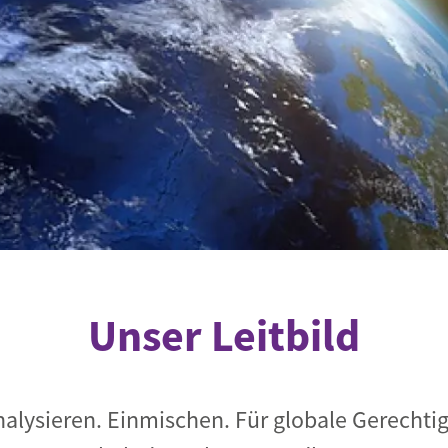
Begegnung und Dialog
Bildungsmaterialien
Handel
Zukunftsfähige Digitalisierung
g
Klima- und Umweltklagen
Die Klimaklage: Saúl vs. RWE
aft
Zukunftsklage
Unser Leitbild
alysieren. Einmischen. Für globale Gerechti