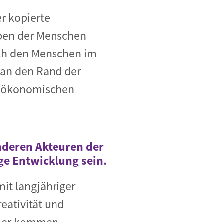
r kopierte
eben der Menschen
uch den Menschen im
 an den Rand der
nd ökonomischen
nderen Akteuren der
ige Entwicklung sein.
it langjähriger
eativität und
äher kommen.