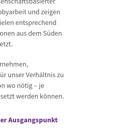
senschaftsbasierter
obbyarbeit und zeigen
Zielen entsprechend
rsonen aus dem Süden
etzt.
ternehmen,
r unser Verhältnis zu
n wo nötig – je
esetzt werden können.
 der Ausgangspunkt