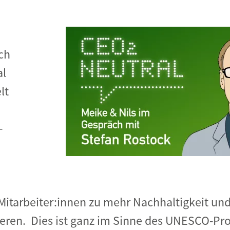
Begegnung und Dialog
Bildungsmaterialien
ch
Handel
Zukunftsfähige Digitalisierung
al
lt
g
Klima- und Umweltklagen
Die Klimaklage: Saúl vs. RWE
-
aft
Zukunftsklage
Mitarbeiter:innen zu mehr Nachhaltigkeit un
eren. Dies ist ganz im Sinne des UNESCO-P