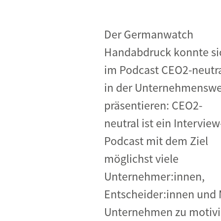
Industrietransformation
Klimafinanzierung
Der Germanwatch
Handabdruck konnte si
Wirtschaft, Finanzen & 
Sustainable Finance
im Podcast CEO2-neutr
in der Unternehmenswe
Unternehmensverantwortun
präsentieren: CEO2-
Globaler Handel
neutral ist ein Interview
Ressourcen & Kreislaufwirtsch
Podcast mit dem Ziel
möglichst viele
Unternehmer:innen,
Entscheider:innen und 
Unternehmen zu motivi