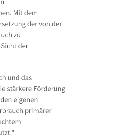
en
hen. Mit dem
msetzung der von der
ruch zu
Sicht der
ch und das
ie stärkere Förderung
 den eigenen
erbrauch primärer
 echtem
tzt."