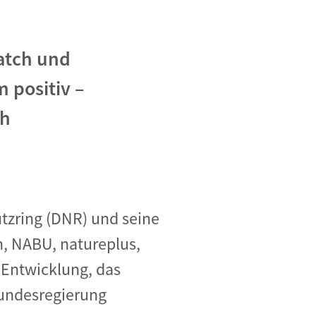
atch und
 positiv –
ch
tzring (DNR) und seine
, NABU, natureplus,
Entwicklung, das
Bundesregierung