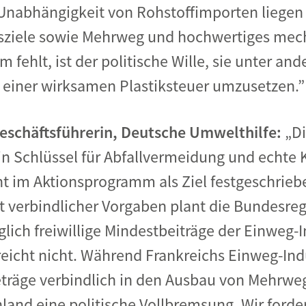
nabhängigkeit von Rohstoffimporten liegen 
sziele sowie Mehrweg und hochwertiges mech
fehlt, ist der politische Wille, sie unter an
einer wirksamen Plastiksteuer umzusetzen.”
eschäftsführerin, Deutsche Umwelthilfe:
„Di
n Schlüssel für Abfallvermeidung und echte K
t im Aktionsprogramm als Ziel festgeschriebe
tt verbindlicher Vorgaben plant die Bundesr
lich freiwillige Mindestbeiträge der Einweg-I
eicht nicht. Während Frankreichs Einweg-Indu
beträge verbindlich in den Ausbau von Mehrw
hland eine politische Vollbremsung. Wir ford