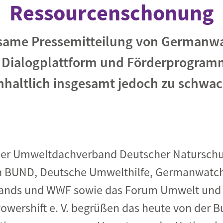
Ressourcenschonung
Begegnung und Dialog
Bildungsmaterialien
ame Pressemitteilung von Germanw
Handel
 Dialogplattform und Förderprogramm
Zukunftsfähige Digitalisierung
nhaltlich insgesamt jedoch zu schwa
g
Klima- und Umweltklagen
Die Klimaklage: Saúl vs. RWE
aft
Zukunftsklage
 Der Umweltdachverband Deutscher Naturschu
en BUND, Deutsche Umwelthilfe, Germanwatch
ands und WWF sowie das Forum Umwelt und 
wershift e. V. begrüßen das heute von der 