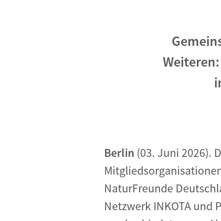
Industrietransformation
Klimafinanzierung
Gemeins
Wirtschaft, Finanzen & 
Weiteren:
Sustainable Finance
i
Unternehmensverantwortun
Globaler Handel
Ressourcen & Kreislaufwirtsch
Berlin
(03. Juni 2026).
Mitgliedsorganisation
NaturFreunde Deutschl
Netzwerk INKOTA und Po