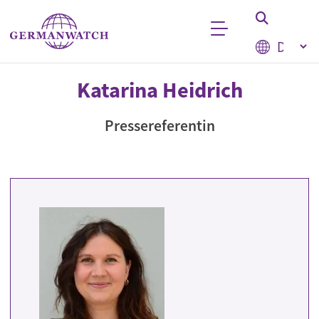
Direkt zum Inhalt
Select your
Stichwortsuche
Katarina Heidrich
Pressereferentin