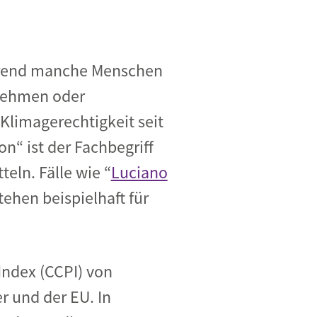
ährend manche Menschen
nehmen oder
Klimagerechtigkeit seit
on“ ist der Fachbegriff
eln. Fälle wie “
Luciano
ehen beispielhaft für
Index (CCPI) von
 und der EU. In