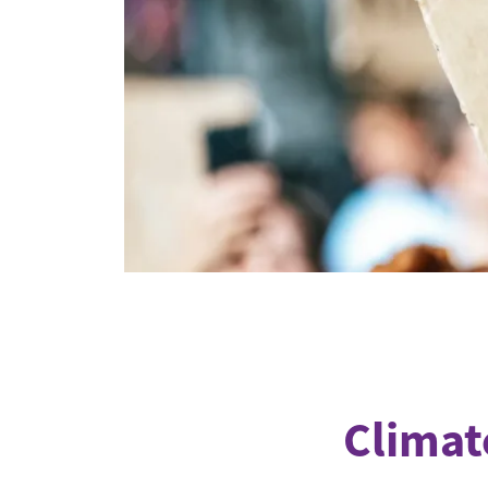
Industrietransformation
Klimafinanzierung
Wirtschaft, Finanzen & 
Sustainable Finance
Unternehmensverantwortun
Globaler Handel
Ressourcen & Kreislaufwirtsch
Climat