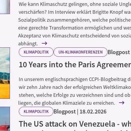
Wie kann Klimaschutz gelingen, ohne soziale Ungl
verschärfen? Im Interview erklärt Brigitte Knopf 
Sozialpolitik zusammengehören, welche politisch
eine gerechte Transformation ermöglichen und we
Akzeptanz von Klimaschutz entscheidend von sozia
abhängt.
Blogpost
KLIMAPOLITIK
UN-KLIMAKONFERENZEN
10 Years into the Paris Agreeme
In unserem englischsprachigen CCPI-Blogbeitrag di
wir zehn Jahre nach der erfolgreichen Weltklimakon
stehen, welche Erfolge zu verzeichnen sind und ob 
liegen, die globalen Klimaziele zu erreichen.
Blogpost
18.02.2026
KLIMAPOLITIK
The US attack on Venezuela - wh