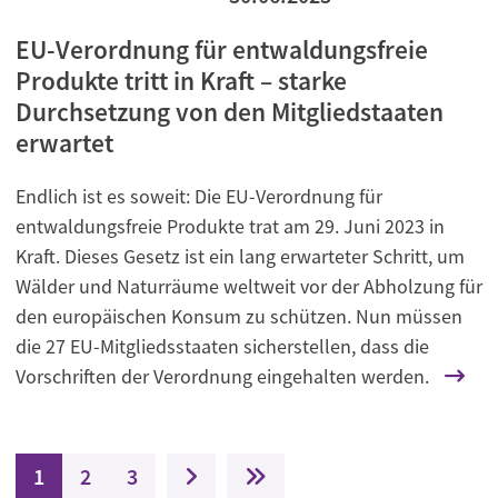
EU-Verordnung für entwaldungsfreie
Produkte tritt in Kraft – starke
Durchsetzung von den Mitgliedstaaten
erwartet
Endlich ist es soweit: Die EU-Verordnung für
entwaldungsfreie Produkte trat am 29. Juni 2023 in
Kraft. Dieses Gesetz ist ein lang erwarteter Schritt, um
Wälder und Naturräume weltweit vor der Abholzung für
den europäischen Konsum zu schützen. Nun müssen
die 27 EU-Mitgliedsstaaten sicherstellen, dass die
Vorschriften der Verordnung eingehalten werden.
Seitennummerierung
Aktuelle Seite
Seite
Seite
Nächste Seite
Letzte Seite
1
2
3