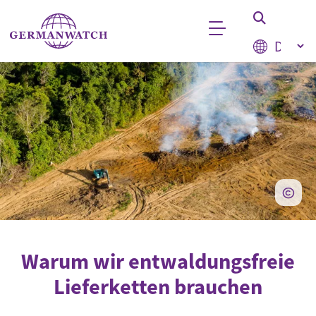
Direkt zum Inhalt
Select your
Stichwortsuche
Warum wir entwaldungsfreie
Lieferketten brauchen