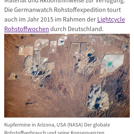
Material und Aktionshinweise zur Verfügung.
Die Germanwatch Rohstoffexpedition tourt
auch im Jahr 2015 im Rahmen der
Lightcycle
Rohstoffwochen
durch Deutschland.
Kupfermine in Arizona, USA (NASA) Der globale
Rohstoffverbrauch und seine Konsequenzen