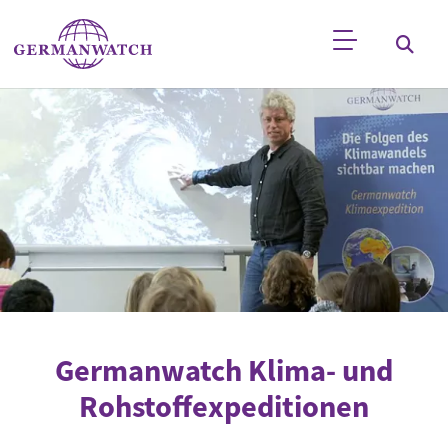
Direkt zum Inhalt
Stichwortsuche
Germanwatch Klima- und
Rohstoffexpeditionen