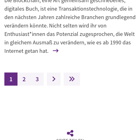
Die Blockchain, eine Art gemeinsam geschriebenes,
digitales Buch, ist eine Transaktionstechnologie, die in
den nächsten Jahren zahlreiche Branchen grundlegend
verändern könnte. Nicht selten wird ihr von
Enthusiast*innen das Potenzial zugesprochen, die Welt
in gleichem Ausmaß zu verändern, wie es ab 1990 das
Internet getan hat.
Seitennummerierung
Aktuelle Seite
Seite
Seite
Nächste Seite
Letzte Seite
1
2
3