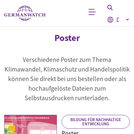
Direkt zum Inhalt
Select your
Stichwortsuche
Poster
Verschiedene Poster zum Thema
Klimawandel, Klimaschutz und Handelspolitik
können Sie direkt bei uns bestellen oder als
hochaufgelöste Dateien zum
Selbstausdrucken runterladen.
BILDUNG FÜR NACHHALTIGE
ENTWICKLUNG
Poster