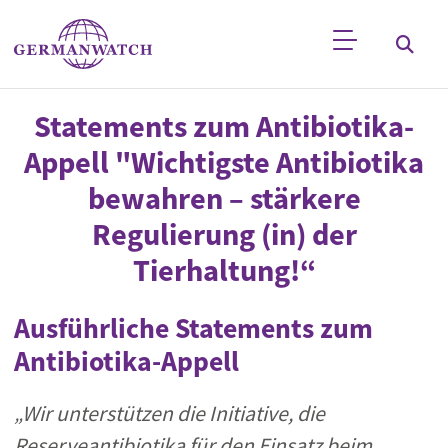
Direkt zum Inhalt
Stichwortsuche
Statements zum Antibiotika-
Appell "Wichtigste Antibiotika
bewahren – stärkere
Regulierung (in) der
Tierhaltung!“
Ausführliche Statements zum
Antibiotika-Appell
„Wir unterstützen die Initiative, die
Reserveantibiotika für den Einsatz beim