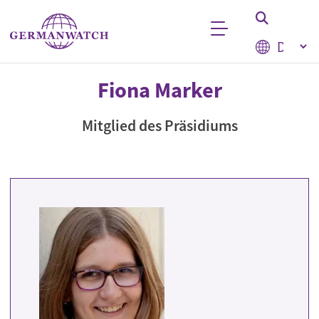
Direkt zum Inhalt
Select your
Stichwortsuche
Fiona Marker
Mitglied des Präsidiums