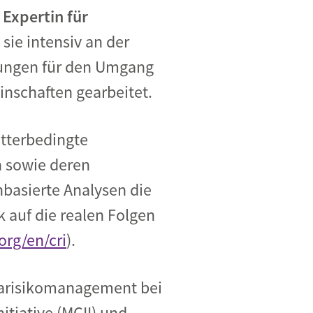
 Expertin für
 sie intensiv an der
ungen für den Umgang
nschaften gearbeitet.
etterbedingte
 sowie deren
nbasierte Analysen die
k auf die realen Folgen
rg/en/cri
).
limarisikomanagement bei
tiative (MCII) und