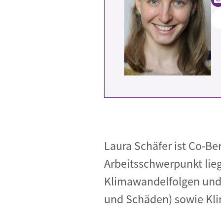
Industrietransformation
Klimafinanzierung
Wirtschaft, Finanzen & 
Sustainable Finance
Unternehmensverantwortun
Globaler Handel
Ressourcen & Kreislaufwirtsch
Laura Schäfer ist Co-Be
Arbeitsschwerpunkt lie
Klimawandelfolgen und 
und Schäden) sowie Kli