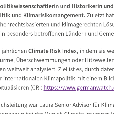
olitikwissenschaftlerin und Historikerin und
olitik und Klimarisikomangement.
Zuletzt hat
henrechtsbasierten und klimagerechten Lös
in besonders betroffenen Ländern und Gemei
s jährlichen
Climate Risk Index
, in dem sie w
Stürme, Überschwemmungen oder Hitzewellen
n weltweit analysiert. Ziel ist es, durch date
r internationalen Klimapolitik mit einem Blic
xtualisieren (CRI:
https://www.germanwatch.o
reichsleitung war Laura Senior Advisor für K
nagerin bei der Munich Climate Insurance Ini