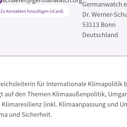
Germanwatch e.
Begegnung und Dialog
Zu Kontakten hinzufügen (vCard)
Dr. Werner-Sch
Bildungsmaterialien
53113
Bonn
Handel
Deutschland
Zukunftsfähige Digitalisierung
g
Klima- und Umweltklagen
Die Klimaklage: Saúl vs. RWE
aft
Zukunftsklage
reichsleiterin für Internationale Klimapolitik
gt auf den Themen Klimaaußenpolitik, Umga
Klimaresilienz (inkl. Klimaanpassung und U
ma und Sicherheit.