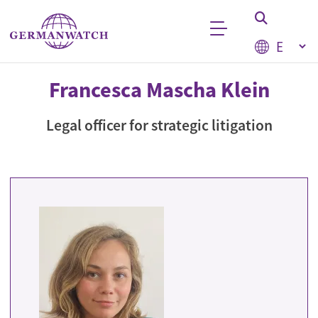
Skip to main content
Select your
Keyword search
Francesca Mascha Klein
Legal officer for strategic litigation