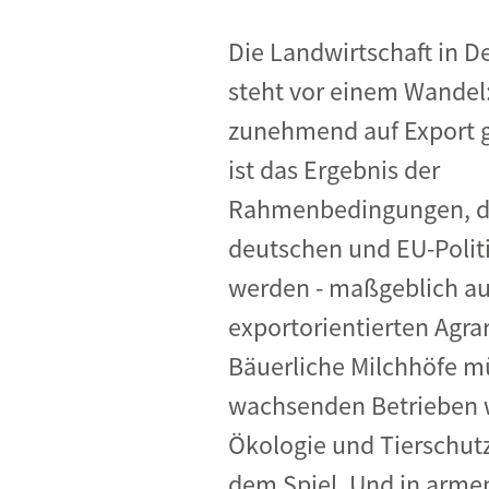
Industrietransformation
Die Landwirtschaft in D
Klimafinanzierung
steht vor einem Wandel:
Wirtschaft, Finanzen & 
zunehmend auf Export g
Sustainable Finance
ist das Ergebnis der
Unternehmensverantwortun
Rahmenbedingungen, di
Globaler Handel
deutschen und EU-Politi
Ressourcen & Kreislaufwirtsch
werden - maßgeblich au
exportorientierten Agrar
Bäuerliche Milchhöfe m
wachsenden Betrieben 
Ökologie und Tierschutz
dem Spiel. Und in arme