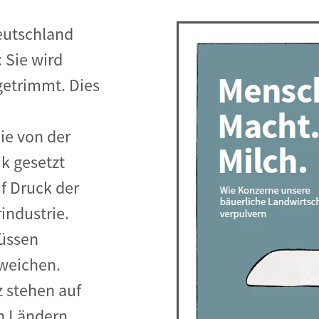
Begegnung und Dialog
eutschland
Bildungsmaterialien
 Sie wird
Handel
etrimmt. Dies
Zukunftsfähige Digitalisierung
g
Klima- und Umweltklagen
e von der
Die Klimaklage: Saúl vs. RWE
k gesetzt
aft
Zukunftsklage
f Druck der
industrie.
üssen
weichen.
 stehen auf
n Ländern