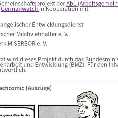
 Gemeinschaftsprojekt der
AbL (Arbeitsgemein
d
Germanwatch
in Kooperation mit
Evangelischer Entwicklungsdienst
cher Milchviehhalter e. V.
erk MISEREOR e. V.
tzt wird dieses Projekt durch das Bundesmini
narbeit und Entwicklung (BMZ). Für den Inhal
twortlich.
Sachcomic (Auszüge)