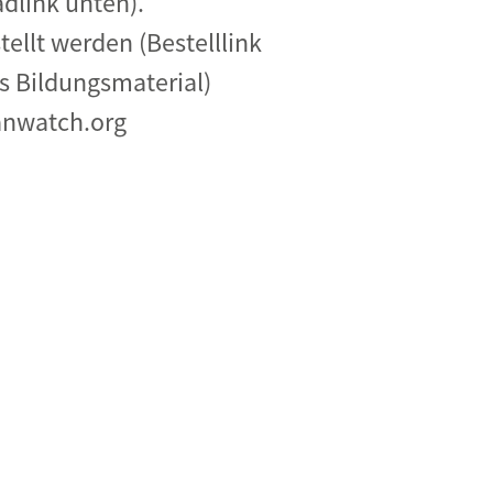
dlink unten).
llt werden (Bestelllink
ls Bildungsmaterial)
manwatch.org