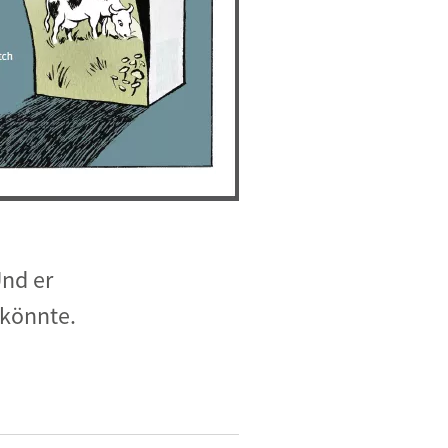
Und er
 könnte.