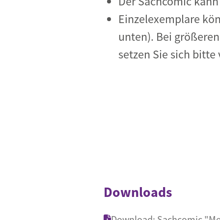
Der Sachcomic kann 
Einzelexemplare kön
unten). Bei größeren
setzen Sie sich bit
Downloads
Download: Sachcomic "Mens