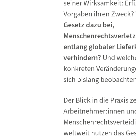
seiner Wirksamkeit: Erfü
Industrietransformation
Vorgaben ihren Zweck?
Klimafinanzierung
Gesetz dazu bei,
Wirtschaft, Finanzen & 
Menschenrechtsverlet
Sustainable Finance
entlang globaler Liefer
Unternehmensverantwortun
verhindern?
Und welch
Globaler Handel
konkreten Veränderung
Ressourcen & Kreislaufwirtsch
sich bislang beobachte
Der Blick in die Praxis ze
Arbeitnehmer:innen un
Menschenrechtsverteidi
weltweit nutzen das Ge