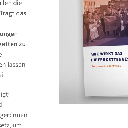
llen die
Begegnung und Dialog
Trägt das
Bildungsmaterialien
Handel
zungen
Zukunftsfähige Digitalisierung
ketten zu
g
Klima- und Umweltklagen
e
Die Klimaklage: Saúl vs. RWE
en lassen
aft
Zukunftsklage
n?
igt:
d
ger:innen
setz, um