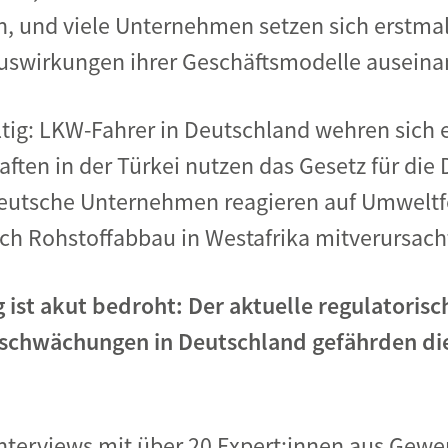
n, und viele Unternehmen setzen sich erstma
swirkungen ihrer Geschäftsmodelle auseina
ältig: LKW-Fahrer in Deutschland wehren sich 
ten in der Türkei nutzen das Gesetz für die
deutsche Unternehmen reagieren auf Umweltfo
ch Rohstoffabbau in Westafrika mitverursach
ist akut bedroht: Der aktuelle regulatorisc
schwächungen in Deutschland gefährden di
 Interviews mit über 20 Expert:innen aus Gew