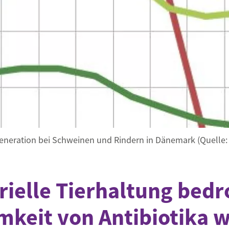
Begegnung und Dialog
Bildungsmaterialien
Handel
Zukunftsfähige Digitalisierung
g
Klima- und Umweltklagen
Die Klimaklage: Saúl vs. RWE
aft
Zukunftsklage
Generation bei Schweinen und Rindern in Dänemark (Quelle
rielle Tierhaltung bedr
mkeit von Antibiotika w