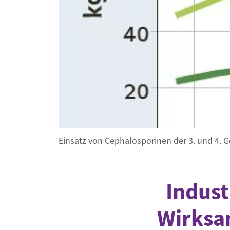
Industrietransformation
Klimafinanzierung
Wirtschaft, Finanzen & 
Sustainable Finance
Unternehmensverantwortun
Globaler Handel
Ressourcen & Kreislaufwirtsch
Einsatz von Cephalosporinen der 3. und 4. 
Indust
Wirksa