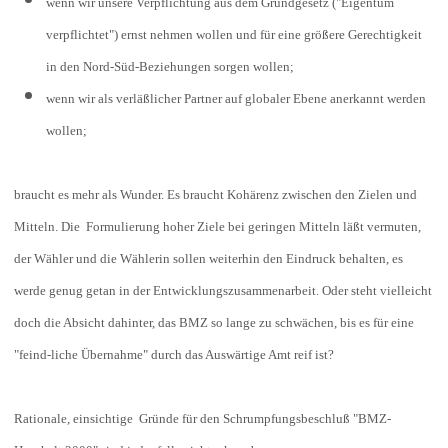
wenn wir unsere Verpflichtung aus dem Grundgesetz ("Eigentum
verpflichtet") ernst nehmen wollen und für eine größere Gerechtigkeit
in den Nord-Süd-Beziehungen sorgen wollen;
wenn wir als verläßlicher Partner auf globaler Ebene anerkannt werden
wollen;
braucht es mehr als Wunder. Es braucht Kohärenz zwischen den Zielen und
Mitteln. Die Formulierung hoher Ziele bei geringen Mitteln läßt vermuten,
der Wähler und die Wählerin sollen weiterhin den Eindruck behalten, es
werde genug getan in der Entwicklungszusammenarbeit. Oder steht vielleicht
doch die Absicht dahinter, das BMZ so lange zu schwächen, bis es für eine
"feind-liche Übernahme" durch das Auswärtige Amt reif ist?
Rationale, einsichtige Gründe für den Schrumpfungsbeschluß "BMZ-