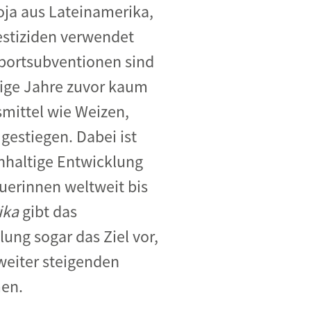
oja aus Lateinamerika,
estiziden verwendet
xportsubventionen sind
nige Jahre zuvor kaum
mittel wie Weizen,
gestiegen. Dabei ist
chhaltige Entwicklung
uerinnen weltweit bis
ika
gibt das
ng sogar das Ziel vor,
weiter steigenden
men.