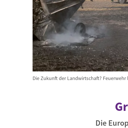
Industrietransformation
Klimafinanzierung
Wirtschaft, Finanzen & 
Sustainable Finance
Unternehmensverantwortun
Globaler Handel
Ressourcen & Kreislaufwirtsch
Die Zukunft der Landwirtschaft? Feuerwehr 
Gr
Die Europ