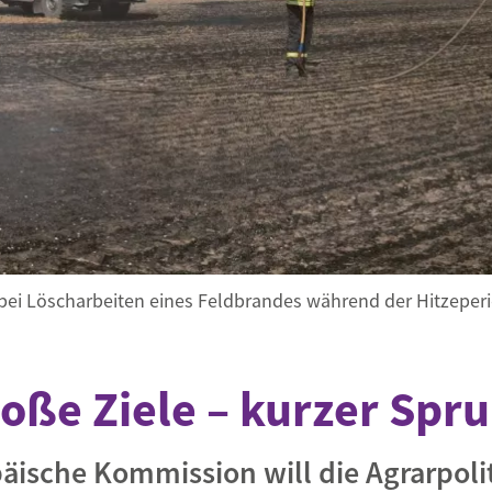
Begegnung und Dialog
Bildungsmaterialien
Handel
Zukunftsfähige Digitalisierung
g
Klima- und Umweltklagen
Die Klimaklage: Saúl vs. RWE
aft
Zukunftsklage
bei Löscharbeiten eines Feldbrandes während der Hitzeperio
oße Ziele – kurzer Spr
äische Kommission will die Agrarpoli