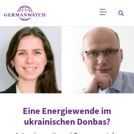
Direkt zum Inhalt
Stichwortsuche
Eine Energiewende im
ukrainischen Donbas?